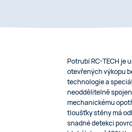
Potrubí RC-TECH je u
otevřených výkopu b
technologie a speciál
neoddělitelně spojené
mechanickému opotřeb
tloušťky stěny má od
snadné detekci povr