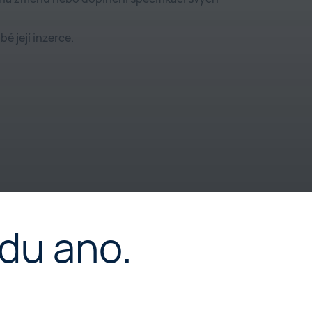
 její inzerce.
í o shodě
du ano.