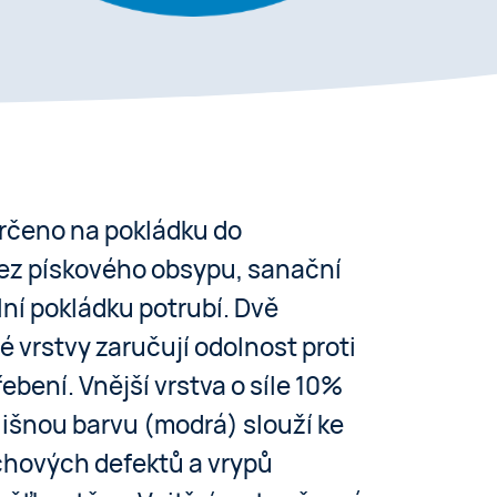
rčeno na pokládku do
ez pískového obsypu, sanační
ní pokládku potrubí. Dvě
 vrstvy zaručují odolnost proti
ení. Vnější vrstva o síle 10%
lišnou barvu (modrá) slouží ke
chových defektů a vrypů