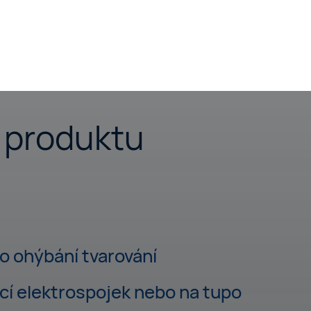
produktu
ro ohýbání tvarování
í elektrospojek nebo na tupo