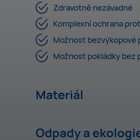
Zdravotně nezávadné
Komplexní ochrana proti
Možnost bezvýkopové p
Možnost pokládky bez p
Materiál
Odpady a ekologi
Potrubí RC-TECH je určeno na poklá
výkopu bez pískového obsypu, sanač