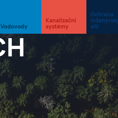
Ochrana
Kanalizační
inženýrsk
Vodovody
systémy
sítí
CH