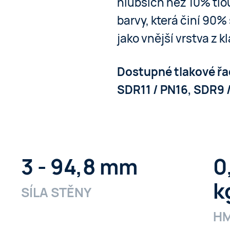
hlubších než 10% tlou
barvy, která činí 90% 
jako vnější vrstva z 
Dostupné tlakové řa
SDR11 / PN16, SDR9 
3 - 94,8 mm
0
k
SÍLA STĚNY
H