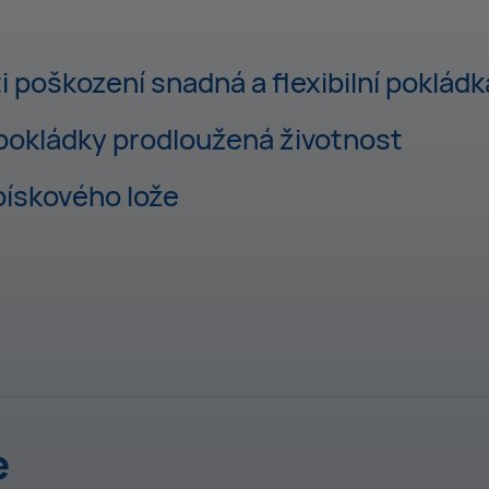
 poškození snadná a flexibilní pokládk
okládky prodloužená životnost
ískového lože
e
dku do otevřených
Trubky HDPE jsou mimoř
ní technologie a
krátkodobému přetížen