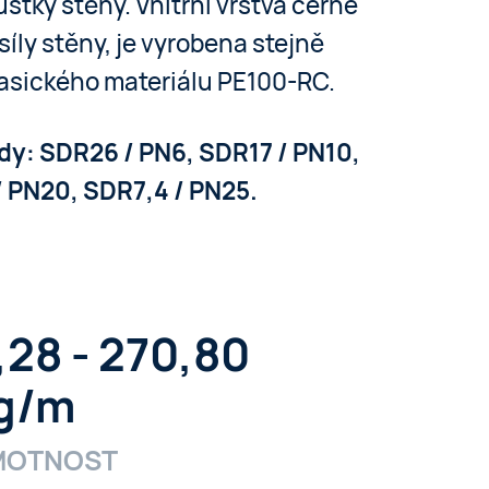
šťky stěny. Vnitřní vrstva černé
síly stěny, je vyrobena stejně
klasického materiálu PE100-RC.
dy: SDR26 / PN6, SDR17 / PN10,
/ PN20, SDR7,4 / PN25.
,28 - 270,80
g/m
MOTNOST