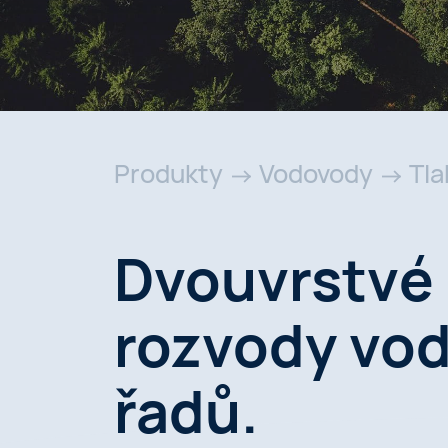
Produkty
Vodovody
Tl
Dvouvrstvé 
rozvody vo
řadů.