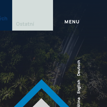
ých
MENU
Ostatní
Deutsch
English
Čeština