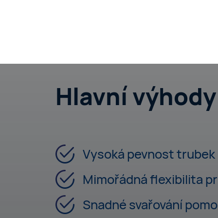
Hlavní výhody
Vysoká pevnost trubek
Mimořádná flexibilita p
Snadné svařování pomoc