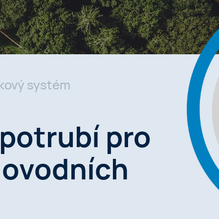
akový systém
potrubí pro
dovodních