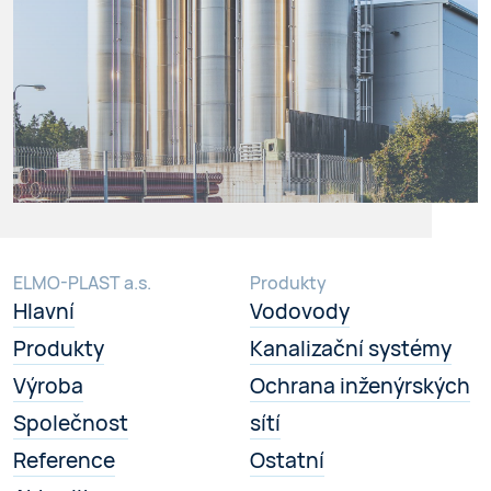
ELMO-PLAST a.s.
Produkty
Hlavní
Vodovody
Produkty
Kanalizační systémy
Výroba
Ochrana inženýrských
Společnost
sítí
Reference
Ostatní