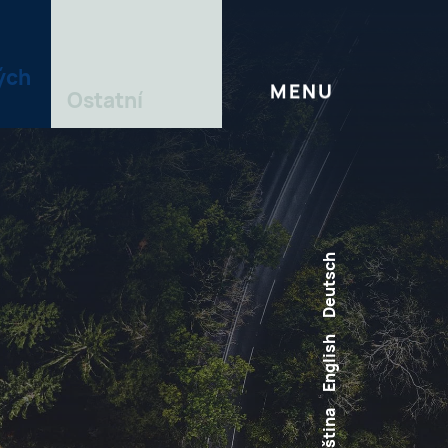
ých
MENU
Ostatní
Deutsch
English
Čeština