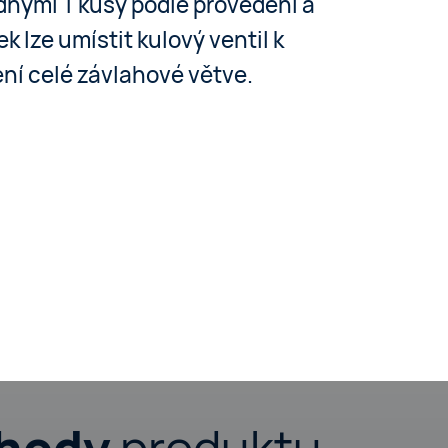
dnými T kusy podle provedení a
k lze umístit kulový ventil k
ení celé závlahové větve.
ýhody
produktu