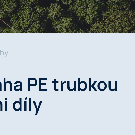
ahy
aha PE trubkou
i díly