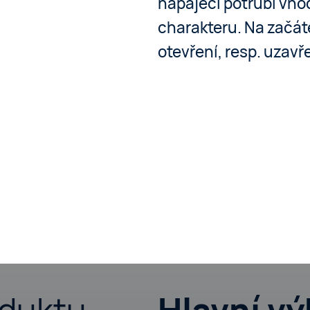
napájecí potrubí vho
charakteru. Na začáte
otevření, resp. uzavř
duktu
Hlavní v