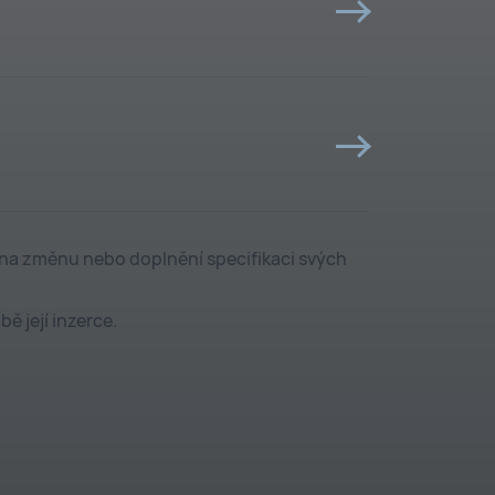
atný ventil a na něj je nasazena
vlahové větve s tím, že umožňuje
lušný postřikovač
6 a 9 m a to:
 na změnu nebo doplnění specifikaci svých
 2,5 a tlak bar max 6.
 3 a tlak bar max 8.
 její inzerce.