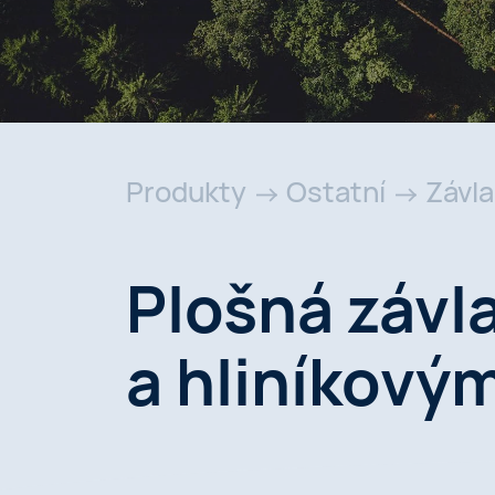
Produkty
Ostatní
Závl
Plošná závl
a hliníkovým