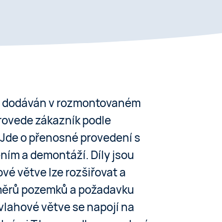
e dodáván v rozmontovaném
provede zákazník podle
Jde o přenosné provedení s
ím a demontáží. Díly jsou
vé větve lze rozšiřovat a
měrů pozemků a požadavku
vlahové větve se napojí na