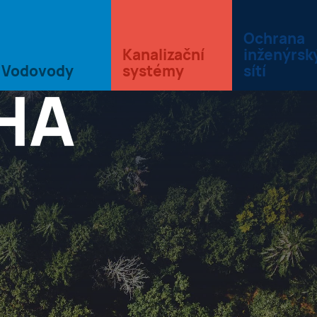
LSKÁ
Ochrana
Kanalizační
inženýrsk
Vodovody
systémy
sítí
HA