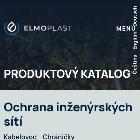
Deutsch
MENU
English
Čeština
PRODUKTOVÝ KATALOG
Ochrana inženýrských
sítí
Kabelovod
Chráničky