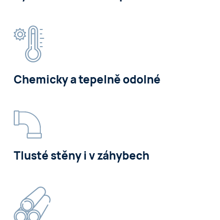
Nepatrná drsnost stěn s k ≥0,007 mm zvyšuje
výkonnost našich potrubních systémů.
Chemicky a tepelně odolné
Tlusté stěny i v záhybech