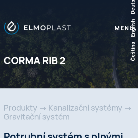
Deutsch
English
MENU
Čeština
CORMA RIB 2
Produkty
Kanalizační systémy
Gravitační systém
Potrubní systém s plnými