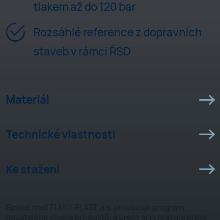
tlakem až do 120 bar
Rozsáhlé reference z dopravních
staveb v rámci ŘSD
Materiál
Technické vlastnosti
Vynikající technické vlastnosti námi
používaných neplněných PP blokových
Ke stažení
kopolymerů, ve spojení s důmyslně
Těsnost
konstruovanou stěnou, zřetelně předčí běžná
plastová potrubí. Produkty jsou vyráběny dle
normy ČSN EN 13476-3.
Společnost ELMO-PLAST a.s. provozuje program
Katalog
Veškeré systémy Elmo-plast splňují požadavky
neustálého vývoje produktů, a proto si vyhrazuje právo