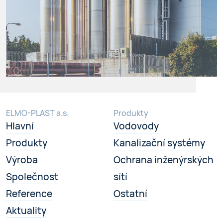
ELMO-PLAST a.s.
Produkty
Hlavní
Vodovody
Produkty
Kanalizační systémy
Výroba
Ochrana inženýrských
Společnost
sítí
Reference
Ostatní
Aktuality