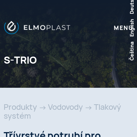
Deutsch
English
MENU
Čeština
S-TRIO
Produkty
Vodovody
Tlakový
systém
Třívrstvé potrubí pro