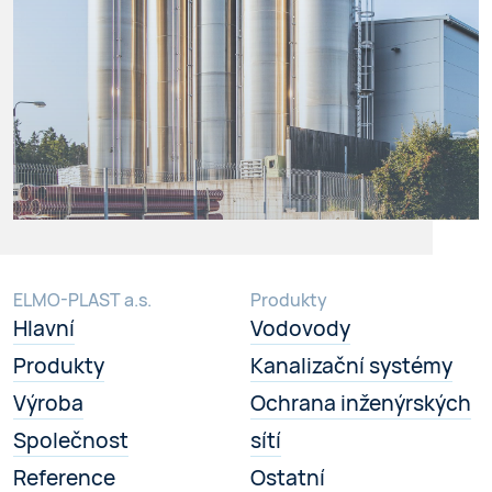
ELMO-PLAST a.s.
Produkty
Hlavní
Vodovody
Produkty
Kanalizační systémy
Výroba
Ochrana inženýrských
Společnost
sítí
Reference
Ostatní