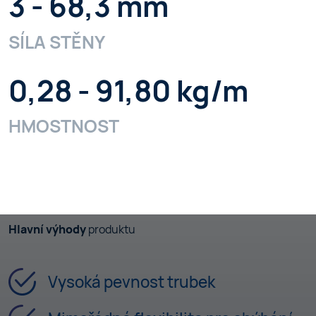
3 - 68,3 mm
SÍLA STĚNY
0,28 - 91,80 kg/m
HMOSTNOST
Hlavní výhody
produktu
Vysoká pevnost trubek