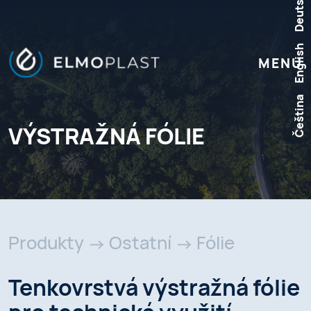
Deutsch
English
MENU
Čeština
VÝSTRAŽNÁ FÓLIE
Produkty
Ostatní
Fólie
Tenkovrstvá výstražná fólie