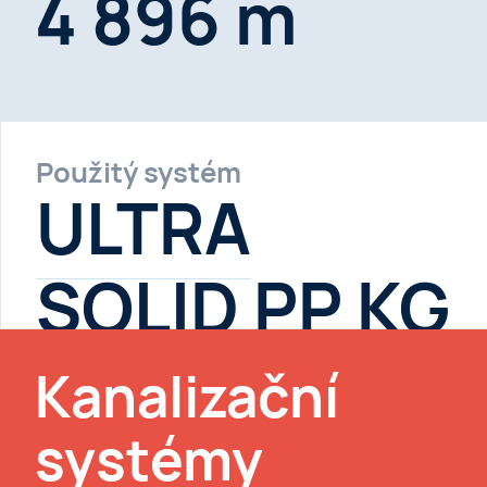
4 896 m
Použitý systém
ULTRA
SOLID PP KG
Kanalizační
systémy