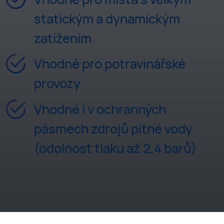
statickým a dynamickým
zatížením
Vhodné pro potravinářské
provozy
Vhodné i v ochranných
pásmech zdrojů pitné vody
(odolnost tlaku až 2,4 barů)